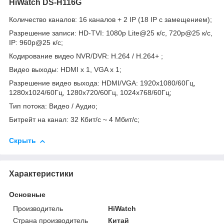
HiWatch DS-H116G
Количество каналов: 16 каналов + 2 IP (18 IP с замещением);
Разрешение записи: HD-TVI: 1080p Lite@25 к/с, 720p@25 к/с,
IP: 960p@25 к/с;
Кодирование видео NVR/DVR: H.264 / H.264+ ;
Видео выходы: HDMI x 1, VGA x 1;
Разрешение видео выхода: HDMI/VGA: 1920х1080/60Гц,
1280х1024/60Гц, 1280х720/60Гц, 1024х768/60Гц;
Тип потока: Видео / Аудио;
Битрейт на канал: 32 Кбит/с ~ 4 Мбит/с;
Скрыть
Характеристики
Основные
Производитель
HiWatch
Страна производитель
Китай