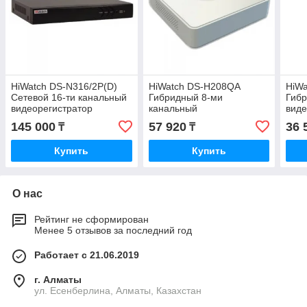
HiWatch DS-N316/2P(D)
HiWatch DS-H208QA
HiW
Сетевой 16-ти канальный
Гибридный 8-ми
Гибр
видеорегистратор
канальный
виде
видеорегистратор
145 000
57 920
36 
₸
₸
Купить
Купить
О нас
Рейтинг не сформирован
Менее 5 отзывов за последний год
Работает с 21.06.2019
г. Алматы
ул. Есенберлина, Алматы, Казахстан