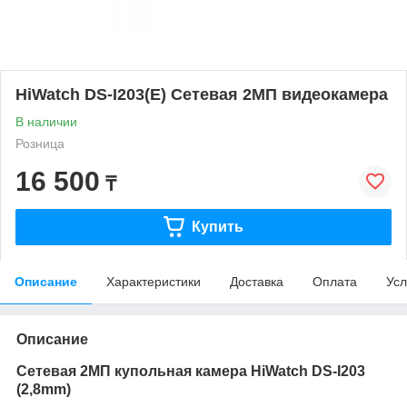
HiWatch DS-I203(E) Сетевая 2МП видеокамера
В наличии
Розница
16 500
₸
Купить
Описание
Характеристики
Доставка
Оплата
Усл
Описание
Сетевая 2МП купольная камера HiWatch DS-I203
(2,8mm)