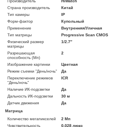
Производитель
HiWatch
Страна производитель
Китай
Тип камеры
IP
Форм-фактор
Купольный
Применение
Внутренняя/Уличная
Тип матрицы
Progressive Scan CMOS
Физический размер
1/2.7″
матрицы
Разрешающая
2
способность (Мп)
Изображение картинки
Цветная
Режим съемки "День/ночь"
Да
Переключение режимов
ICR
"День/ночь"
Наличие ИК-подсветки
Да
Дальность ИК-подсветки
30 м
Датчик движения
Да
Матрица
Количество мегапикселей
2 Мп
Чувствительность
0.028 люкс