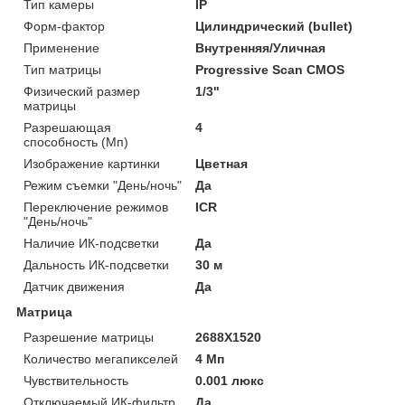
Тип камеры
IP
Форм-фактор
Цилиндрический (bullet)
Применение
Внутренняя/Уличная
Тип матрицы
Progressive Scan CMOS
Физический размер
1/3"
матрицы
Разрешающая
4
способность (Мп)
Изображение картинки
Цветная
Режим съемки "День/ночь"
Да
Переключение режимов
ICR
"День/ночь"
Наличие ИК-подсветки
Да
Дальность ИК-подсветки
30 м
Датчик движения
Да
Матрица
Разрешение матрицы
2688X1520
Количество мегапикселей
4 Мп
Чувствительность
0.001 люкс
Отключаемый ИК-фильтр
Да