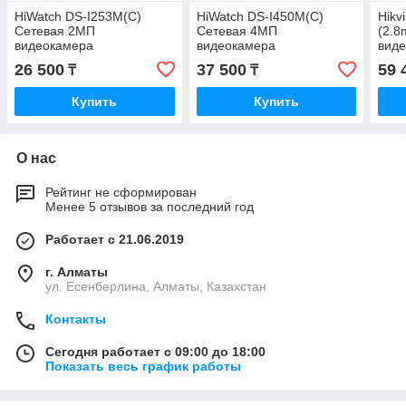
HiWatch DS-I253M(C)
HiWatch DS-I450M(C)
Hikv
Сетевая 2МП
Сетевая 4МП
(2.
видеокамера
видеокамера
вид
26 500
37 500
59 
₸
₸
Купить
Купить
О нас
Рейтинг не сформирован
Менее 5 отзывов за последний год
Работает с 21.06.2019
г. Алматы
ул. Есенберлина, Алматы, Казахстан
Контакты
Сегодня работает с 09:00 до 18:00
Показать весь график работы