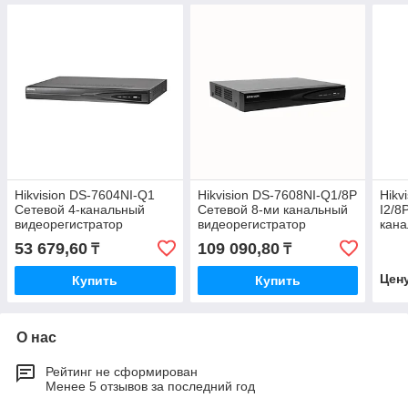
Hikvision DS-7604NI-Q1
Hikvision DS-7608NI-Q1/8P
Hikv
Сетевой 4-канальный
Сетевой 8-ми канальный
I2/8
видеорегистратор
видеорегистратор
кан
виде
53 679,60
109 090,80
₸
₸
Цен
Купить
Купить
О нас
Рейтинг не сформирован
Менее 5 отзывов за последний год