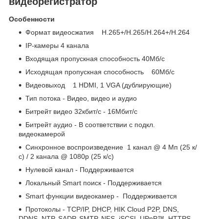
видеорегистратор
Особенности
Формат видеосжатия H.265+/H.265/H.264+/H.264
IP-камеры 4 канала
Входящая пропускная способность 40Мб/с
Исходящая пропускная способность 60Мб/с
Видеовыход 1 HDMI, 1 VGA (дублирующие)
Тип потока - Видео, видео и аудио
Битрейт видео 32кбит/с - 16Мбит/с
Битрейт аудио - В соответствии с подкл.
видеокамерой
Синхронное воспроизведение 1 канал @ 4 Мп (25 к/
с) / 2 канала @ 1080р (25 к/с)
Нулевой канал - Поддерживается
Локальный Smart поиск - Поддерживается
Smart функции видеокамер - Поддерживается
Протоколы - TCP/IP, DHCP, HIK Cloud P2P, DNS,
DDNS, NTP, SADP, SMTP, NFS, iSCSI, UPnP™, HTTPS