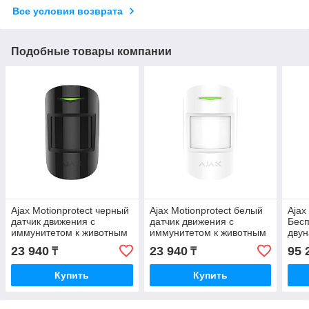
Все условия возврата
Подобные товары компании
Ajax Motionprotect черный
Ajax Motionprotect белый
Ajax
датчик движения с
датчик движения с
Бес
иммунитетом к животным
иммунитетом к животным
двун
дви
23 940
23 940
95 
₸
₸
Купить
Купить