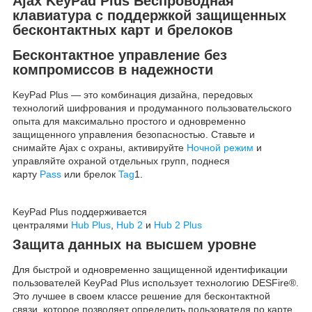
Ajax KeyPad Plus Беспроводная
клавиатура с поддержкой защищенных
бесконтактных карт и брелоков
Бесконтактное управление без
компромиссов в надежности
KeyPad Plus — это комбинация дизайна, передовых
технологий шифрования и продуманного пользовательского
опыта для максимально простого и одновременно
защищенного управления безопасностью. Ставьте и
снимайте Ajax с охраны, активируйте
Ночной режим
и
управляйте охраной отдельных групп, поднеся
карту
Pass
или брелок
Tag
1
.
KeyPad Plus поддерживается
централями
Hub Plus
,
Hub 2
и
Hub 2 Plus
Защита данных на высшем уровне
Для быстрой и одновременно защищенной идентификации
пользователей KeyPad Plus использует технологию DESFire®.
Это лучшее в своем классе решение для бесконтактной
связи, которое позволяет определить пользователя по карте